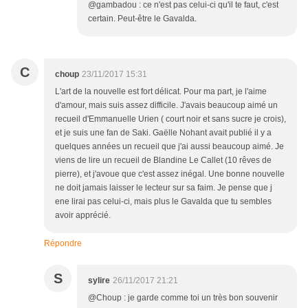
@gambadou : ce n'est pas celui-ci qu'il te faut, c'est
certain. Peut-être le Gavalda.
C
choup
23/11/2017 15:31
L'art de la nouvelle est fort délicat. Pour ma part, je l'aime
d'amour, mais suis assez difficile. J'avais beaucoup aimé un
recueil d'Emmanuelle Urien ( court noir et sans sucre je crois),
et je suis une fan de Saki. Gaëlle Nohant avait publié il y a
quelques années un recueil que j'ai aussi beaucoup aimé. Je
viens de lire un recueil de Blandine Le Callet (10 rêves de
pierre), et j'avoue que c'est assez inégal. Une bonne nouvelle
ne doit jamais laisser le lecteur sur sa faim. Je pense que j
ene lirai pas celui-ci, mais plus le Gavalda que tu sembles
avoir apprécié.
Répondre
S
sylire
26/11/2017 21:21
@Choup : je garde comme toi un très bon souvenir