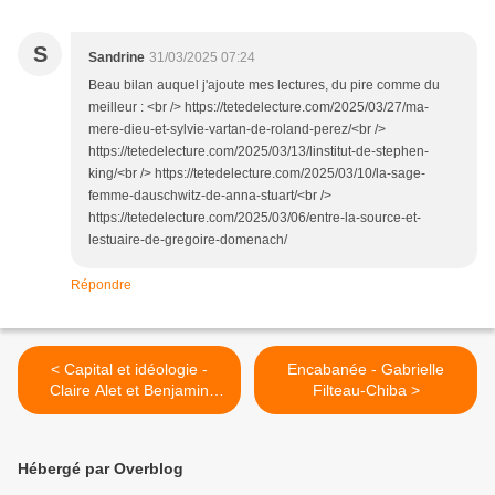
S
Sandrine
31/03/2025 07:24
Beau bilan auquel j'ajoute mes lectures, du pire comme du
meilleur : <br /> https://tetedelecture.com/2025/03/27/ma-
mere-dieu-et-sylvie-vartan-de-roland-perez/<br />
https://tetedelecture.com/2025/03/13/linstitut-de-stephen-
king/<br /> https://tetedelecture.com/2025/03/10/la-sage-
femme-dauschwitz-de-anna-stuart/<br />
https://tetedelecture.com/2025/03/06/entre-la-source-et-
lestuaire-de-gregoire-domenach/
Répondre
< Capital et idéologie -
Encabanée - Gabrielle
Claire Alet et Benjamin
Filteau-Chiba >
Adam (BD)
Hébergé par Overblog