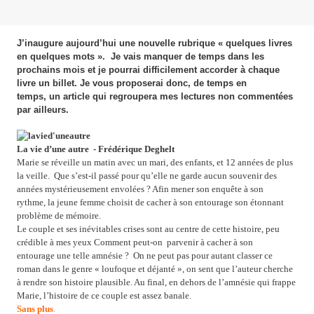
J’inaugure aujourd’hui
une
nouvelle rubrique « quelques livres
en quelques mots ».
Je vais manquer de temps dans les
prochains
mois et je pourrai difficilement accorder à chaque
livre un billet. Je vous proposerai donc, de temps en
temps, un article qui regroupera mes lectures non commentées
par ailleurs.
La vie d’une autre - Frédérique Deghelt
Marie se réveille un matin avec un mari, des enfants, et 12 années de plus
la veille.
Que s’est-il passé pour qu’elle ne garde aucun souvenir des
années mystérieusement envolées ? Afin mener son enquête à son
rythme, la jeune femme choisit de cacher à son entourage son étonnant
problème de mémoire.
Le couple et ses inévitables crises sont au centre de cette histoire, peu
crédible à mes yeux Comment peut-on
parvenir à cacher à son
entourage une telle amnésie ?
On ne peut pas pour autant classer ce
roman dans le genre « loufoque et déjanté », on sent que l’auteur cherche
à rendre son histoire plausible. Au final, en dehors de l’amnésie qui frappe
Marie, l’histoire de ce couple est assez banale.
Sans plus
.