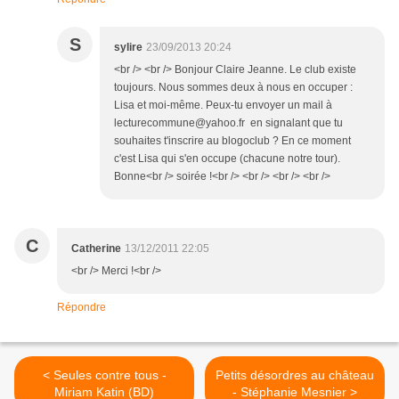
S
sylire
23/09/2013 20:24
<br /> <br /> Bonjour Claire Jeanne. Le club existe
toujours. Nous sommes deux à nous en occuper :
Lisa et moi-même. Peux-tu envoyer un mail à
lecturecommune@yahoo.fr en signalant que tu
souhaites t'inscrire au blogoclub ? En ce moment
c'est Lisa qui s'en occupe (chacune notre tour).
Bonne<br /> soirée !<br /> <br /> <br /> <br />
C
Catherine
13/12/2011 22:05
<br /> Merci !<br />
Répondre
< Seules contre tous -
Petits désordres au château
Miriam Katin (BD)
- Stéphanie Mesnier >