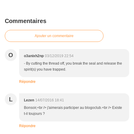
Commentaires
Ajouter un commentaire
O
o3anixh2np
03/12/2019 22:54
- By cutting the thread off, you break the seal and release the
spirit(s) you have trapped.
Répondre
L
Lezen
14/07/2016 18:41
Bonsoir,<br /> j'aimerais participer au blogoclub.<br /> Existe
t-il toujours ?
Répondre